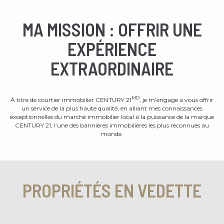
MA MISSION : OFFRIR UNE
EXPÉRIENCE
EXTRAORDINAIRE
MD
À titre de courtier immobilier CENTURY 21
, je m’engage à vous offrir
un service de la plus haute qualité, en alliant mes connaissances
exceptionnelles du marché immobilier local à la puissance de la marque
CENTURY 21, l’une des bannières immobilières les plus reconnues au
monde.
PROPRIÉTÉS EN VEDETTE