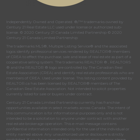
Independently Owned and Operated. ®/™ trademarks owned by
Century 21 Real Estate LLC used under license or authorized sub-
license. © 2020 Century 21 Canada Limited Partnership © 2020
Century 21 Canada Limited Partnership
The trademarks MLS®, Multiple Listing Service® and the associated
logos identify professional services rendered by REALTOR® members
of
CREA
to effect the purchase, sale and lease of real estate as part of a
cooperative selling system. The trademarks REALTOR ® , REALTORS
® and the REALTOR ® logo are controlled by
The Canadian Real
Estate Association (CREA)
and identify real estate professionals who are
members of
CREA
. Used under license. This listing content provided by
REALTOR.ca
has been licensed by REALTOR® members of
The
Canadian Real Estate Association
. Not intended to solicit properties
currently listed for sale or buyers under contract.
Century 21 Canada Limited Partnership currently has franchise
opportunities available in select markets across Canada. The intent of
this communication is for informational purposes only and is not
intended to be a solicitation to anyone under contract with another
real estate brokerage operation. This e-mail message contains
confidential information intended only for the use of the individual or
entity named above. Any unauthorized use or disclosure is strictly
prohibited. If you have received this communication in error please