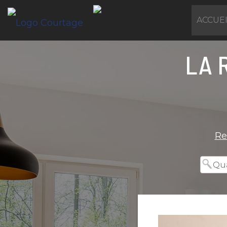
ACCUE
LA 
Re