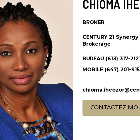
CHIOMA IH
BROKER
CENTURY 21 Synergy R
Brokerage
BUREAU
(613) 317-212
MOBILE
(647) 201-91
chioma.iheozor@cent
CONTACTEZ MOI