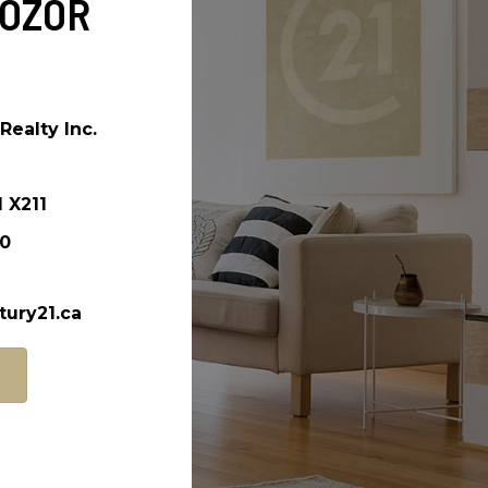
EOZOR
ealty Inc.
1
X211
50
ury21.ca