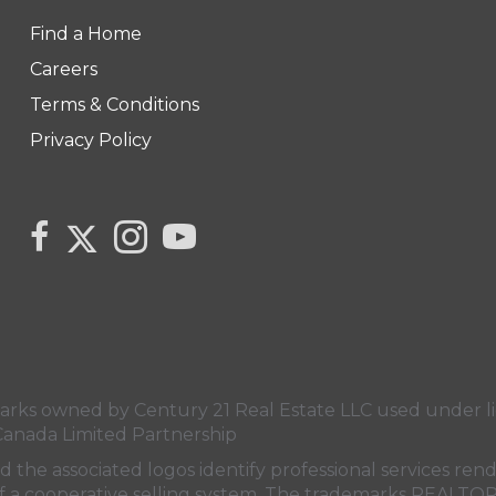
Find a Home
Careers
Terms & Conditions
Privacy Policy
Link to Century 21 Canada's Twitter page
link to Century 21 Canada's facebook page
Link to Century 21 Canada's Instagram pag
link to Century 21 Canada's YouTube
s owned by Century 21 Real Estate LLC used under lic
Canada Limited Partnership
nd the associated logos identify professional services
rt of a cooperative selling system. The trademarks REA