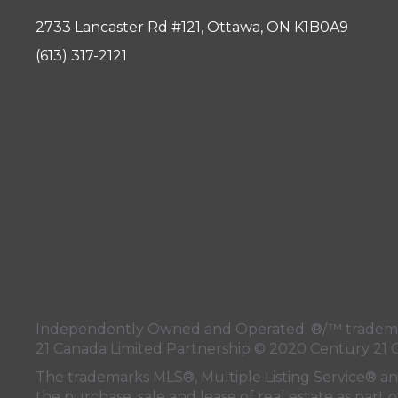
2733 Lancaster Rd #121, Ottawa, ON K1B0A9
(613) 317-2121
Independently Owned and Operated. ®/™ trademark
21 Canada Limited Partnership © 2020 Century 21 
The trademarks MLS®, Multiple Listing Service® a
the purchase, sale and lease of real estate as pa