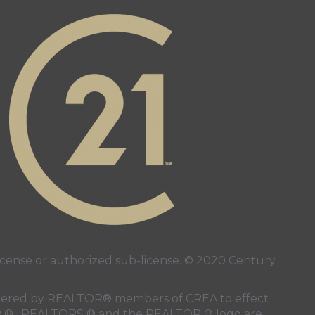
e
 page
ense or authorized sub-license. © 2020 Century
 rendered by REALTOR® members of
CREA
to effect
LTOR ® , REALTORS ® and the REALTOR ® logo are